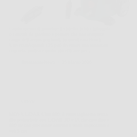
Capita spesso di guardare il vialetto, la bici infangata
o i mobili da giardino e pensare che una semplice
canna dell’acqua non basti. In questi casi Bosch
UniversalAquatak 135 può diventare una soluzione
concreta, pratica e molto più efficace per…
BressanoneNews
25 Marzo 2026
Offerte
MOVA LiDAX Ultra 800: il robot tagliaerba senza
filo perimetrale con LiDAR 3D e IA che cura fino a
800 m² con precisione estrema e bordi impeccabili a
soli 5 cm