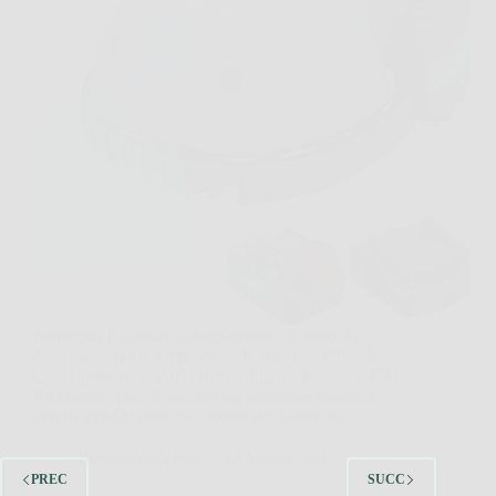
Immagina il classico sabato mattina, il prato da
sistemare e poco tempo da dedicare al giardino. In
un contesto così, V100 Robot Tagliaerba Senza Filo
Perimetrale può diventare una soluzione concreta,
perché evita la parte più noiosa del lavoro e…
BressanoneNews
24 Marzo 2026
PREC
SUCC