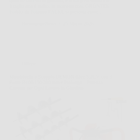
qualche rametto in giardino, e accorgersi subito che
il taglio non è pulito. In momenti così, GRÜNTEK
Forbici da Potatura FALKE si presenta come…
BressanoneNews
25 Marzo 2026
Offerte
Mototrivella a Scoppio DEMON 62cc 5,2CV con 3
Punte Ø100/150/200 mm e Prolunga – Potenza
Estrema per Ogni Lavoro in Giardino