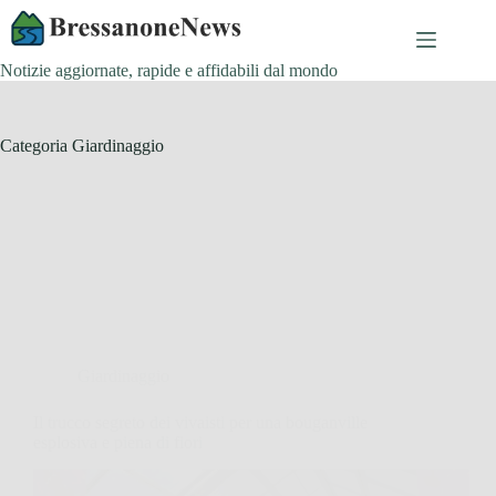
Salta
al
contenuto
Notizie aggiornate, rapide e affidabili dal mondo
Categoria
Giardinaggio
Giardinaggio
Il trucco segreto dei vivaisti per una bouganville
esplosiva e piena di fiori