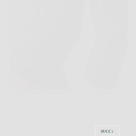
Capita più spesso di quanto si pensi, prendi in mano
la racchetta, sollevi un peso, oppure lavori al
computer per ore e il gomito inizia a farsi sentire. In
questi casi NativoDex Gomitiera per Epicondilite e
Tendinite può diventare un…
BressanoneNews
26 Marzo 2026
SUCC