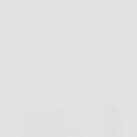
torna in palestra dopo una pausa. In momenti così,
POWERLIX Supporto per Ginocchio può diventare
un aiuto concreto, perché offre compressione,…
BressanoneNews
26 Marzo 2026
Offerte
Mobiclinic® Maestranza – La sedia a rotelle
pieghevole robusta e confortevole con freni di
stazionamento, pedane rimovibili e braccioli
pieghevoli imbottiti, ideale per la massima praticità
ogni giorno!