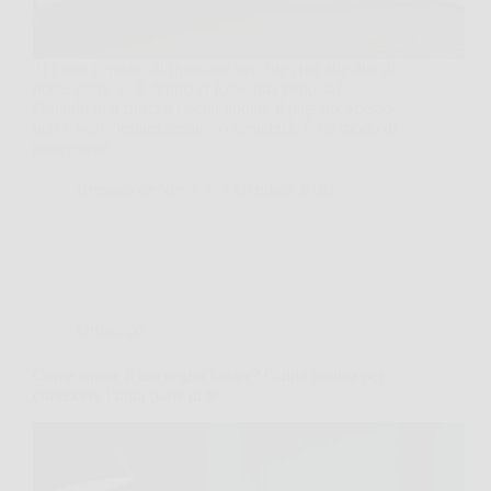
Ti è mai capitato di ripescare vecchie chat alle due di
notte, come se lì dentro ci fosse una risposta?
Quando non riesci a lasciar andare il passato, spesso
non è solo “testardaggine” o nostalgia. È un modo di
proteggersi,…
BressanoneNews
1 Gennaio 2026
Oroscopo
Come capire il tuo segno lunare? Guida pratica per
conoscere l’altra parte di te