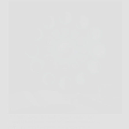
Ti è mai capitato di sentirti “strano” proprio nei
giorni di luna piena, come se l’umore cambiasse di
colpo, il sonno si accorciasse e la testa restasse