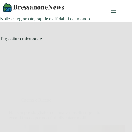
Salta
al
contenuto
Notizie aggiornate, rapide e affidabili dal mondo
Tag
cottura microonde
Cucina e Ricette
Hai sempre sbagliato a cucinare i piselli surgelati:
ecco il trucco per non farli diventare molli