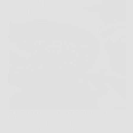
Se anche tu hai preso una busta di piselli surgelati, li
hai buttati in acqua bollente “tanto sono già pronti”,
e ti sei ritrovato con un contorno molle e un po’
triste, sappi che non sei solo. Io ci sono…