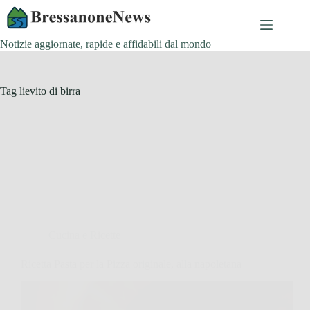
Salta
al
contenuto
Notizie aggiornate, rapide e affidabili dal mondo
Tag
lievito di birra
Cucina e Ricette
Ricetta Pasta per la Pizza originale, alla napoletana