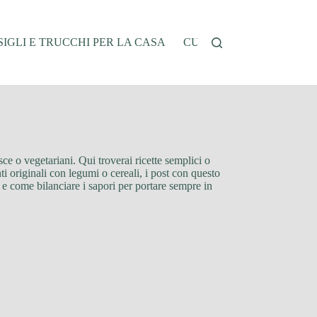
IGLI E TRUCCHI PER LA CASA
CUCINA E RICETTE
G
sce o vegetariani. Qui troverai ricette semplici o
ti originali con legumi o cereali, i post con questo
à e come bilanciare i sapori per portare sempre in