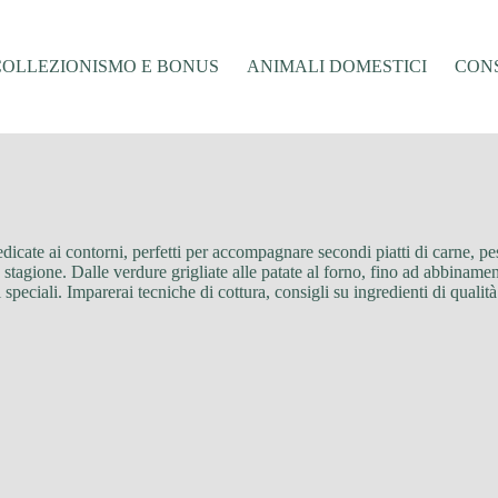
COLLEZIONISMO E BONUS
ANIMALI DOMESTICI
CONS
edicate ai contorni, perfetti per accompagnare secondi piatti di carne, pe
 stagione. Dalle verdure grigliate alle patate al forno, fino ad abbinamen
speciali. Imparerai tecniche di cottura, consigli su ingredienti di qualit