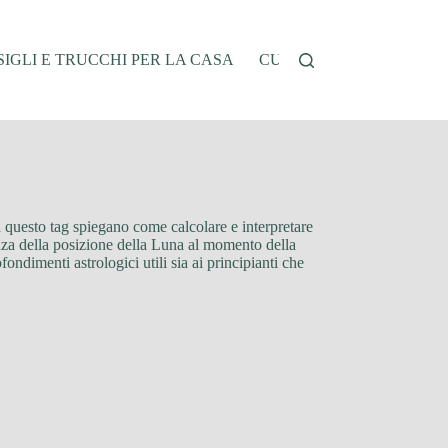
IGLI E TRUCCHI PER LA CASA
CUCINA E RICETTE
G
 a questo tag spiegano come calcolare e interpretare
rtanza della posizione della Luna al momento della
ondimenti astrologici utili sia ai principianti che