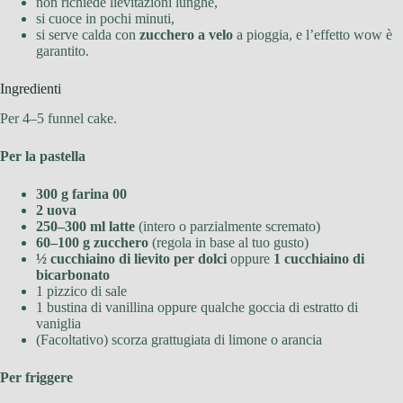
non richiede lievitazioni lunghe,
si cuoce in pochi minuti,
si serve calda con
zucchero a velo
a pioggia, e l’effetto wow è
garantito.
Ingredienti
Per 4–5 funnel cake.
Per la pastella
300 g farina 00
2 uova
250–300 ml latte
(intero o parzialmente scremato)
60–100 g zucchero
(regola in base al tuo gusto)
½ cucchiaino di lievito per dolci
oppure
1 cucchiaino di
bicarbonato
1 pizzico di sale
1 bustina di vanillina oppure qualche goccia di estratto di
vaniglia
(Facoltativo) scorza grattugiata di limone o arancia
Per friggere