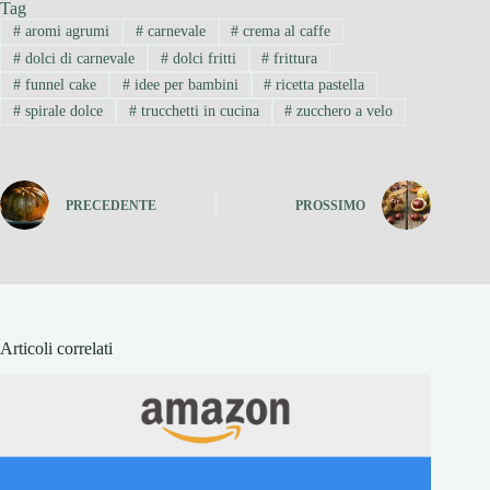
Tag
#
aromi agrumi
#
carnevale
#
crema al caffe
#
dolci di carnevale
#
dolci fritti
#
frittura
#
funnel cake
#
idee per bambini
#
ricetta pastella
#
spirale dolce
#
trucchetti in cucina
#
zucchero a velo
PRECEDENTE
PROSSIMO
Articoli correlati