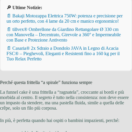
🔎 Ultime Notizie:
📄 Bakaji Motozappa Elettrica 750W: potenza e precisione per
un orto perfetto, con 4 lame da 20 cm e manico ergonomico!
📄 tillvex® Ombrellone da Giardino Rettangolare Ø 330 cm
con Manovella – Decentrato, Girevole a 360° e Impermeabile
con Base e Protezione Antivento
📄 Casaria® 2x Sdraio a Dondolo JAVA in Legno di Acacia
FSC® – Pieghevoli, Eleganti e Resistenti fino a 160 kg per il
Tuo Relax Perfetto
Perché questa frittella “a spirale” funziona sempre
La funnel cake è una frittella a “ragnatela”, croccante ai bordi e più
morbida al centro. Il segreto è tutto nella consistenza: non deve essere
un impasto da stendere, ma una pastella fluida, simile a quella delle
crêpe, solo un filo più corposa.
In più, è perfetta quando hai ospiti o bambini impazienti, perché: