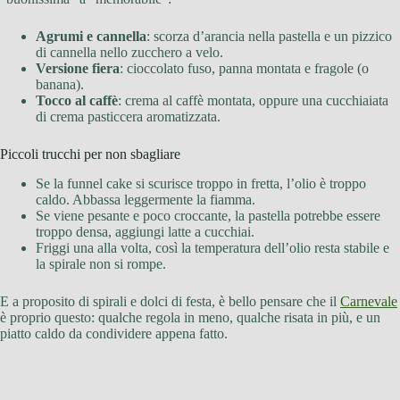
Agrumi e cannella
: scorza d’arancia nella pastella e un pizzico
di cannella nello zucchero a velo.
Versione fiera
: cioccolato fuso, panna montata e fragole (o
banana).
Tocco al caffè
: crema al caffè montata, oppure una cucchiaiata
di crema pasticcera aromatizzata.
Piccoli trucchi per non sbagliare
Se la funnel cake si scurisce troppo in fretta, l’olio è troppo
caldo. Abbassa leggermente la fiamma.
Se viene pesante e poco croccante, la pastella potrebbe essere
troppo densa, aggiungi latte a cucchiai.
Friggi una alla volta, così la temperatura dell’olio resta stabile e
la spirale non si rompe.
E a proposito di spirali e dolci di festa, è bello pensare che il
Carnevale
è proprio questo: qualche regola in meno, qualche risata in più, e un
piatto caldo da condividere appena fatto.