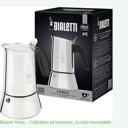
Bialetti Venus – Caffettiera ad induzione, Acciaio inossidabile