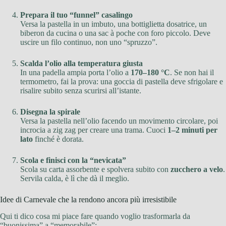
Prepara il tuo “funnel” casalingo
Versa la pastella in un imbuto, una bottiglietta dosatrice, un
biberon da cucina o una sac à poche con foro piccolo. Deve
uscire un filo continuo, non uno “spruzzo”.
Scalda l’olio alla temperatura giusta
In una padella ampia porta l’olio a
170–180 °C
. Se non hai il
termometro, fai la prova: una goccia di pastella deve sfrigolare e
risalire subito senza scurirsi all’istante.
Disegna la spirale
Versa la pastella nell’olio facendo un movimento circolare, poi
incrocia a zig zag per creare una trama. Cuoci
1–2 minuti per
lato
finché è dorata.
Scola e finisci con la “nevicata”
Scola su carta assorbente e spolvera subito con
zucchero a velo
.
Servila calda, è lì che dà il meglio.
Idee di Carnevale che la rendono ancora più irresistibile
Qui ti dico cosa mi piace fare quando voglio trasformarla da
“buonissima” a “memorabile”: