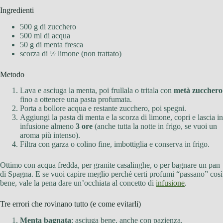
Ingredienti
500 g di zucchero
500 ml di acqua
50 g di menta fresca
scorza di ½ limone (non trattato)
Metodo
Lava e asciuga la menta, poi frullala o tritala con
metà zucchero
fino a ottenere una pasta profumata.
Porta a bollore acqua e restante zucchero, poi spegni.
Aggiungi la pasta di menta e la scorza di limone, copri e lascia in
infusione almeno
3 ore
(anche tutta la notte in frigo, se vuoi un
aroma più intenso).
Filtra con garza o colino fine, imbottiglia e conserva in frigo.
Ottimo con acqua fredda, per granite casalinghe, o per bagnare un pan
di Spagna. E se vuoi capire meglio perché certi profumi “passano” così
bene, vale la pena dare un’occhiata al concetto di
infusione
.
Tre errori che rovinano tutto (e come evitarli)
Menta bagnata
: asciuga bene, anche con pazienza.