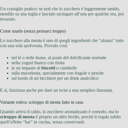
Un consiglio pratico: se noti che lo zucchero è leggermente umido,
stendilo su una teglia e lascialo asciugare all’aria per qualche ora, poi
invasalo.
Come usarlo (senza pensarci troppo)
Lo zucchero alla menta è uno di quegli ingredienti che “alzano” tutto
con una sola spolverata. Provalo così:
nel tè o nelle tisane, al posto del dolcificante normale
nello yogurt bianco con frutta
in un impasto di
biscotti
o ciambelle
sulla macedonia, specialmente con fragole e pesche
sul bordo di un bicchiere per un drink analcolico
E sì, funziona anche per dare un twist a una semplice limonata.
Variante estiva: sciroppo di menta fatto in casa
Quando arriva il caldo, lo zucchero aromatizzato è comodo, ma lo
sciroppo di menta
è proprio un altro livello, perché ti regala subito
quell’effetto “bar” in cucina, senza conservanti.