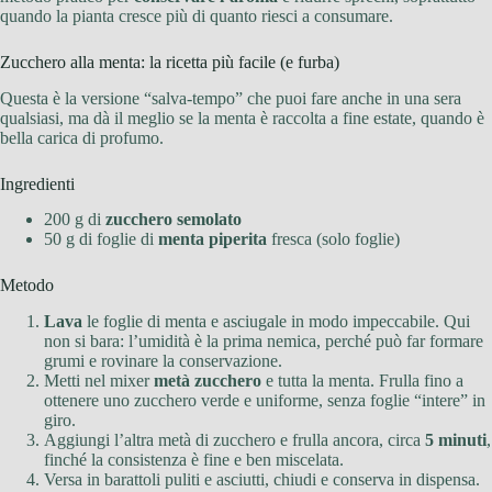
quando la pianta cresce più di quanto riesci a consumare.
Zucchero alla menta: la ricetta più facile (e furba)
Questa è la versione “salva-tempo” che puoi fare anche in una sera
qualsiasi, ma dà il meglio se la menta è raccolta a fine estate, quando è
bella carica di profumo.
Ingredienti
200 g di
zucchero semolato
50 g di foglie di
menta piperita
fresca (solo foglie)
Metodo
Lava
le foglie di menta e asciugale in modo impeccabile. Qui
non si bara: l’umidità è la prima nemica, perché può far formare
grumi e rovinare la conservazione.
Metti nel mixer
metà zucchero
e tutta la menta. Frulla fino a
ottenere uno zucchero verde e uniforme, senza foglie “intere” in
giro.
Aggiungi l’altra metà di zucchero e frulla ancora, circa
5 minuti
,
finché la consistenza è fine e ben miscelata.
Versa in barattoli puliti e asciutti, chiudi e conserva in dispensa.