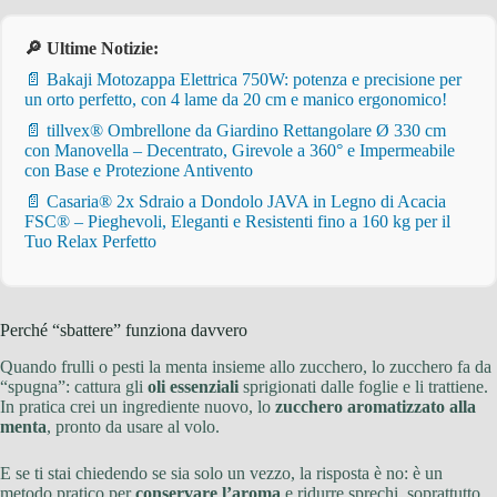
🔎 Ultime Notizie:
📄 Bakaji Motozappa Elettrica 750W: potenza e precisione per
un orto perfetto, con 4 lame da 20 cm e manico ergonomico!
📄 tillvex® Ombrellone da Giardino Rettangolare Ø 330 cm
con Manovella – Decentrato, Girevole a 360° e Impermeabile
con Base e Protezione Antivento
📄 Casaria® 2x Sdraio a Dondolo JAVA in Legno di Acacia
FSC® – Pieghevoli, Eleganti e Resistenti fino a 160 kg per il
Tuo Relax Perfetto
Perché “sbattere” funziona davvero
Quando frulli o pesti la menta insieme allo zucchero, lo zucchero fa da
“spugna”: cattura gli
oli essenziali
sprigionati dalle foglie e li trattiene.
In pratica crei un ingrediente nuovo, lo
zucchero aromatizzato alla
menta
, pronto da usare al volo.
E se ti stai chiedendo se sia solo un vezzo, la risposta è no: è un
metodo pratico per
conservare l’aroma
e ridurre sprechi, soprattutto