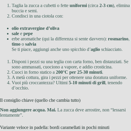
Taglia la zucca a cubetti o fette
uniformi
(circa
2-3 cm
), elimina
buccia e semi.
Condisci in una ciotola con:
olio extravergine d’oliva
sale
e
pepe
erbe aromatiche (qui la differenza si sente davvero):
rosmarino
,
timo
o
salvia
Se ti piace, aggiungi anche uno spicchio d’
aglio
schiacciato.
Disponi i pezzi su una teglia con carta forno, ben distanziati. Se
sono ammassati, cuociono a vapore, e addio crosticina.
Cuoci in forno statico a
200°C per 25-30 minuti
.
A metà cottura, gira i pezzi per ottenere una doratura uniforme.
Vuoi più croccantezza? Ultimi
5-10 minuti di grill
, tenendo
d’occhio.
Il consiglio chiave (quello che cambia tutto)
Non aggiungere acqua. Mai.
La zucca deve arrostire, non “lessarsi
lentamente”.
Variante veloce in padella: bordi caramellati in pochi minuti