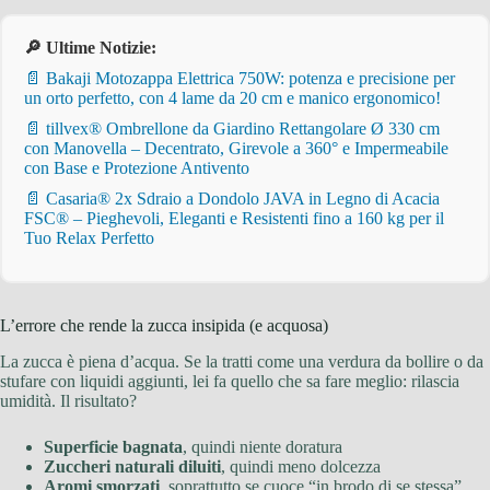
🔎 Ultime Notizie:
📄 Bakaji Motozappa Elettrica 750W: potenza e precisione per
un orto perfetto, con 4 lame da 20 cm e manico ergonomico!
📄 tillvex® Ombrellone da Giardino Rettangolare Ø 330 cm
con Manovella – Decentrato, Girevole a 360° e Impermeabile
con Base e Protezione Antivento
📄 Casaria® 2x Sdraio a Dondolo JAVA in Legno di Acacia
FSC® – Pieghevoli, Eleganti e Resistenti fino a 160 kg per il
Tuo Relax Perfetto
L’errore che rende la zucca insipida (e acquosa)
La zucca è piena d’acqua. Se la tratti come una verdura da bollire o da
stufare con liquidi aggiunti, lei fa quello che sa fare meglio: rilascia
umidità. Il risultato?
Superficie bagnata
, quindi niente doratura
Zuccheri naturali diluiti
, quindi meno dolcezza
Aromi smorzati
, soprattutto se cuoce “in brodo di se stessa”