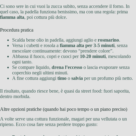
Ci sono sere in cui vuoi la zucca subito, senza accendere il forno. In
quel caso, la padella funziona benissimo, ma con una regola: prima
fiamma alta
, poi cottura più dolce.
Procedura pratica
Scalda bene olio in padella, aggiungi aglio e
rosmarino
.
Versa i cubetti e rosola a
fiamma alta per 3-5 minuti
, senza
mescolare continuamente: devono “prendere colore”.
Abbassa il fuoco, copri e cuoci per
10-20 minuti
, mescolando
ogni tanto.
Se compare liquido,
drena l’eccesso
o lascia evaporare senza
coperchio negli ultimi minuti.
A fine cottura aggiungi
timo
o
salvia
per un profumo più netto.
Il risultato, quando riesce bene, è quasi da street food: fuori saporita,
dentro morbida.
Altre opzioni pratiche (quando hai poco tempo o un piano preciso)
A volte serve una cottura funzionale, magari per una vellutata o un
ripieno. Ecco cosa fare senza perdere troppo gusto: