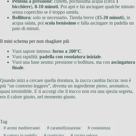
Pentola a pressione
: cubetti, pochissima acqua (circa
1
bicchiere
),
8-10 minuti
. Poi apri e fai asciugare qualche minuto
senza coperchio se è troppo umida.
Bollitura
: solo se necessario. Tienila breve (
15-20 minuti
), in
acqua salata, poi
scola benissimo
e falla asciugare in padella un
paio di minuti.
Il mini schema per non sbagliare più
Vuoi sapore intenso:
forno a 200°C
.
Vuoi rapidità:
padella con rosolatura iniziale
.
Vuoi una base neutra: pressione o bollitura, ma con
asciugatura
finale
.
Quando inizi a cercare quella doratura, la zucca cambia faccia: non è
più “un contorno leggero”, diventa un ingrediente pieno, aromatico,
quasi irresistibile. E ti accorgi che il trucco non era una spezia segreta,
era il calore giusto, nel momento giusto.
Tag
#
aromi mediterranei
#
caramellizzazione
#
consistenza
#
cottura in padella
#
crosticina
#
cucina veloce