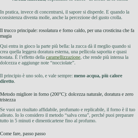
In pratica, invece di concentrarsi, il sapore si disperde. E quando la
consistenza diventa molle, anche la percezione del gusto crolla.
Il trucco principale: rosolatura e forno caldo, per una crosticina che fa
magia
Qui entra in gioco la parte più bella: la zucca dà il meglio quando si
crea quella leggera doratura esterna, una pellicola saporita e quasi
tostata. È l’effetto della
caramellizzazione
, che rende più intensa la
dolcezza e aggiunge note “nocciolate”.
Il principio è uno solo, e vale sempre:
meno acqua, più calore
diretto
.
Metodo migliore in forno (200°C): dolcezza naturale, doratura e zero
tristezza
Se vuoi un risultato affidabile, profumato e replicabile, il forno è il tuo
alleato. Io lo considero il metodo “salva cena”, perché puoi preparare
tutto in 5 minuti e dimenticartene fino al profumo.
Come fare, passo passo