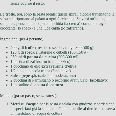
senza coprire il resto.
Le
trofie
, poi, sono la pasta ideale: quelle spirali piccole trattengono la
salsa e la riportano al palato a ogni forchettata. Se vuoi un’immagine
semplice, pensa a una coperta morbida (la crema) con un dettaglio
croccante (lo speck) e una luce calda (lo zafferano).
Ingredienti (per 4 persone)
400 g di
trofie
(fresche o secche, range 360-500 g)
120 g di
speck
a listarelle o cubetti (100-150 g)
250 ml di
panna da cucina
(200-300 ml)
1 bustina di
zafferano
(o un pizzico)
1 cucchiaio di
olio extravergine d’oliva
1/2 cipolla piccola tritata (facoltativa)
Sale
e
pepe
q.b. (sale con moderazione)
2 cucchiai di Parmigiano o pecorino grattugiato (facoltativo)
1 mestolino di
acqua di cottura
Metodo (passo passo, senza stress)
Metti su l’acqua
per la pasta e salala con giudizio, ricordati che
lo speck farà già la sua parte. Cuoci le trofie
al dente
e conserva
un mestolino di acqua di cottura.