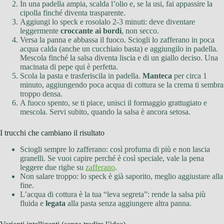
In una padella ampia, scalda l’olio e, se la usi, fai appassire la
cipolla finché diventa trasparente.
Aggiungi lo speck e rosolalo 2-3 minuti: deve diventare
leggermente
croccante ai bordi
, non secco.
Versa la panna e abbassa il fuoco. Sciogli lo zafferano in poca
acqua calda (anche un cucchiaio basta) e aggiungilo in padella.
Mescola finché la salsa diventa liscia e di un giallo deciso. Una
macinata di pepe qui è perfetta.
Scola la pasta e trasferiscila in padella.
Manteca
per circa 1
minuto, aggiungendo poca acqua di cottura se la crema ti sembra
troppo densa.
A fuoco spento, se ti piace, unisci il formaggio grattugiato e
mescola. Servi subito, quando la salsa è ancora setosa.
I trucchi che cambiano il risultato
Sciogli sempre lo zafferano: così profuma di più e non lascia
granelli. Se vuoi capire perché è così speciale, vale la pena
leggere due righe su
zafferano
.
Non salare troppo: lo speck è già saporito, meglio aggiustare alla
fine.
L’acqua di cottura è la tua “leva segreta”: rende la salsa più
fluida e
legata
alla pasta senza aggiungere altra panna.