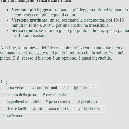
Varianti intelligenti (senza tradire l’idea)
Versione più leggera
: usa panna più leggera o riduci la quantità
e compensa con più acqua di cottura.
Versione gratinata
: unisci besciamella e scamorza, poi 10-15
minuti in forno a 200°C per una crosticina irresistibile.
Senza cipolla
: se vuoi un gusto più pulito e diretto, speck, panna
e zafferano bastano.
Alla fine, la promessa del “ricco e colorato” viene mantenuta: crema
vellutata, speck deciso, e quel giallo luminoso che fa subito festa nel
piatto. E sì, spesso il bis non è un’opzione, è quasi inevitabile.
Tag
#
cena veloce
#
comfort food
#
consigli di cucina
#
cottura della pasta
#
cucina italiana
#
ingredienti semplici
#
pasta cremosa
#
primi piatti
#
ricette facili
#
trofie panna e speck
#
varianti ricetta
#
zafferano