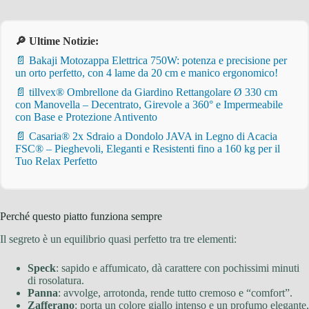
🔎 Ultime Notizie:
📄 Bakaji Motozappa Elettrica 750W: potenza e precisione per
un orto perfetto, con 4 lame da 20 cm e manico ergonomico!
📄 tillvex® Ombrellone da Giardino Rettangolare Ø 330 cm
con Manovella – Decentrato, Girevole a 360° e Impermeabile
con Base e Protezione Antivento
📄 Casaria® 2x Sdraio a Dondolo JAVA in Legno di Acacia
FSC® – Pieghevoli, Eleganti e Resistenti fino a 160 kg per il
Tuo Relax Perfetto
Perché questo piatto funziona sempre
Il segreto è un equilibrio quasi perfetto tra tre elementi:
Speck
: sapido e affumicato, dà carattere con pochissimi minuti
di rosolatura.
Panna
: avvolge, arrotonda, rende tutto cremoso e “comfort”.
Zafferano
: porta un colore giallo intenso e un profumo elegante,