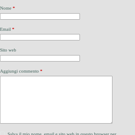
Nome
*
Email
*
Sito web
Aggiungi commento
*
Salva il mio nome, email e sito web in questo browser per