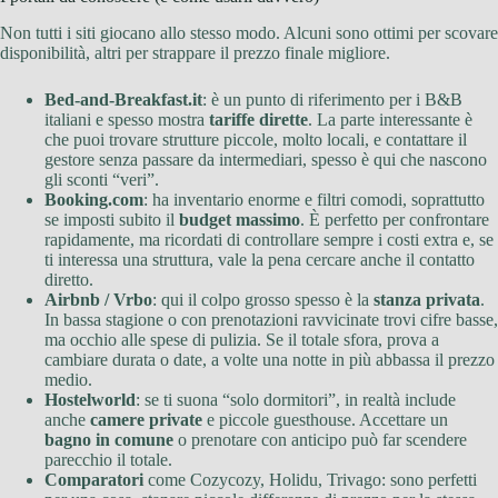
Non tutti i siti giocano allo stesso modo. Alcuni sono ottimi per scovare
disponibilità, altri per strappare il prezzo finale migliore.
Bed-and-Breakfast.it
: è un punto di riferimento per i B&B
italiani e spesso mostra
tariffe dirette
. La parte interessante è
che puoi trovare strutture piccole, molto locali, e contattare il
gestore senza passare da intermediari, spesso è qui che nascono
gli sconti “veri”.
Booking.com
: ha inventario enorme e filtri comodi, soprattutto
se imposti subito il
budget massimo
. È perfetto per confrontare
rapidamente, ma ricordati di controllare sempre i costi extra e, se
ti interessa una struttura, vale la pena cercare anche il contatto
diretto.
Airbnb / Vrbo
: qui il colpo grosso spesso è la
stanza privata
.
In bassa stagione o con prenotazioni ravvicinate trovi cifre basse,
ma occhio alle spese di pulizia. Se il totale sfora, prova a
cambiare durata o date, a volte una notte in più abbassa il prezzo
medio.
Hostelworld
: se ti suona “solo dormitori”, in realtà include
anche
camere private
e piccole guesthouse. Accettare un
bagno in comune
o prenotare con anticipo può far scendere
parecchio il totale.
Comparatori
come Cozycozy, Holidu, Trivago: sono perfetti