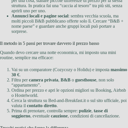
per una cosa, stanare piccole differenze di prezzo per la stessa
struttura. In pratica fai una “caccia al tesoro” tra più siti, senza
aprirli uno per uno.
Annunci locali e pagine social
: sembra vecchia scuola, ma
molti piccoli B&B pubblicano offerte solo lì. Cercare “B&B +
nome paese” e guardare anche gruppi locali può portare a
sorprese.
Il metodo in 5 passi per trovare davvero il prezzo basso
Quando devo cercare una notte economica, mi imposto una mini
routine, semplice ma efficace:
Vai su un comparatore (Cozycozy o Holidu) e imposta
massimo
30 €
.
Filtra per
camera privata
,
B&B
o
guesthouse
, non solo
“appartamento”.
Ordina per prezzo e apri le opzioni migliori su Booking, Airbnb
o Hostelworld.
Cerca la struttura su Bed-and-Breakfast.it o sul sito ufficiale, poi
valuta il
contatto diretto
.
Prima di prenotare, controlla sempre:
pulizie
,
tasse di
soggiorno
, eventuale
cauzione
, condizioni di cancellazione.
Trucchi pratici che fanno la differenza