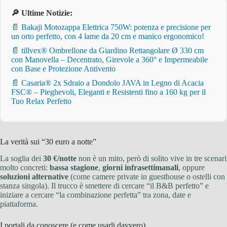
🔎 Ultime Notizie:
📄 Bakaji Motozappa Elettrica 750W: potenza e precisione per
un orto perfetto, con 4 lame da 20 cm e manico ergonomico!
📄 tillvex® Ombrellone da Giardino Rettangolare Ø 330 cm
con Manovella – Decentrato, Girevole a 360° e Impermeabile
con Base e Protezione Antivento
📄 Casaria® 2x Sdraio a Dondolo JAVA in Legno di Acacia
FSC® – Pieghevoli, Eleganti e Resistenti fino a 160 kg per il
Tuo Relax Perfetto
La verità sui “30 euro a notte”
La soglia dei
30 €/notte
non è un mito, però di solito vive in tre scenari
molto concreti:
bassa stagione
,
giorni infrasettimanali
, oppure
soluzioni alternative
(come camere private in guesthouse o ostelli con
stanza singola). Il trucco è smettere di cercare “il B&B perfetto” e
iniziare a cercare “la combinazione perfetta” tra zona, date e
piattaforma.
I portali da conoscere (e come usarli davvero)