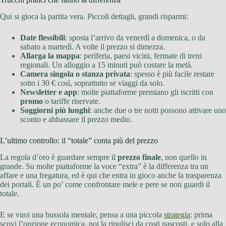
Qui si gioca la partita vera. Piccoli dettagli, grandi risparmi:
Date flessibili
: sposta l’arrivo da venerdì a domenica, o da
sabato a martedì. A volte il prezzo si dimezza.
Allarga la mappa
: periferia, paesi vicini, fermate di treni
regionali. Un alloggio a 15 minuti può costare la metà.
Camera singola o stanza privata
: spesso è più facile restare
sotto i 30 € così, soprattutto se viaggi da solo.
Newsletter e app
: molte piattaforme premiano gli iscritti con
promo
o tariffe riservate.
Soggiorni più lunghi
: anche due o tre notti possono attivare uno
sconto e abbassare il prezzo medio.
L’ultimo controllo: il “totale” conta più del prezzo
La regola d’oro è guardare sempre il
prezzo finale
, non quello in
grande. Su molte piattaforme la voce “extra” è la differenza tra un
affare e una fregatura, ed è qui che entra in gioco anche la trasparenza
dei portali. È un po’ come confrontare mele e pere se non guardi il
totale.
E se vuoi una bussola mentale, pensa a una piccola
strategia
: prima
scovi l’opzione economica, poi la ripulisci da costi nascosti, e solo alla